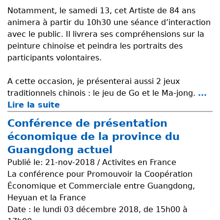
d
Notamment, le samedi 13, cet Artiste de 84 ans
e
animera à partir du 10h30 une séance d’interaction
l
avec le public. Il livrera ses compréhensions sur la
a
peinture chinoise et peindra les portraits des
d
participants volontaires.
é
l
A cette occasion, je présenterai aussi 2 jeux
é
traditionnels chinois : le jeu de Go et le Ma-jong.
...
g
Lire la suite
d
a
e
t
Conférence de présentation
E
i
économique de la province du
x
o
Guangdong actuel
p
n
Publié le:
21-nov-2018 / Activites en France
o
d
La conférence pour Promouvoir la Coopération
s
e
Économique et Commerciale entre Guangdong,
i
l
Heyuan et la France
t
a
Date : le lundi 03 décembre 2018, de 15h00 à
i
m