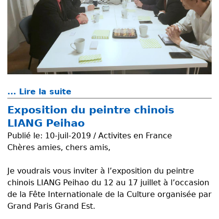
... Lire la suite
d
e
Exposition du peintre chinois
R
LIANG Peihao
é
Publié le:
10-juil-2019 / Activites en France
c
Chères amies, chers amis,
e
p
Je voudrais vous inviter à l’exposition du peintre
t
chinois LIANG Peihao du 12 au 17 juillet à l’occasion
i
de la Fête Internationale de la Culture organisée par
o
Grand Paris Grand Est.
n