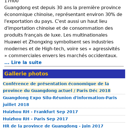
17h00
o
u
Guangdong est depuis 30 ans la première province
n
n
économique chinoise, représentant environ 30% de
d
i
l'exportation du pays. C'est aussi un haut lieu
u
c
d'importation chinoise et de consommation des
p
i
produits français de luxe. Les multinationales
e
p
Huawei et Zhongxing symbolisent ses industries
i
a
modernes et de High-tech, voire ses « agressivités
n
l
» commerciales envers les marchés occidentaux.
t
i
... Lire la suite
d
r
t
e
e
é
Gallerie photos
P
c
d
r
h
Conférence de présentation économique de la
e
é
i
province du Guangdong actuel / Paris Déc 2018
H
s
n
Guangdong Expo Silu-Réunion d'information-Paris
e
e
o
juillet 2018
y
n
i
Huizhou RH - Frankfurt Sep 2017
u
t
s
Huizhou RH - Paris Sep 2017
a
a
L
HR de la province de Guangdong - juin 2017
n