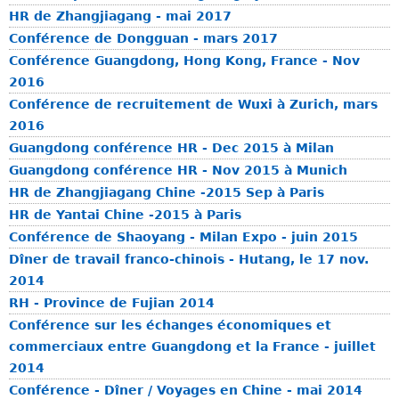
t
I
d
HR de Zhangjiagang - mai 2017
i
A
u
Conférence de Dongguan - mars 2017
o
N
G
Conférence Guangdong, Hong Kong, France - Nov
n
G
u
2016
é
P
a
Conférence de recruitement de Wuxi à Zurich, mars
c
e
n
2016
o
i
g
Guangdong conférence HR - Dec 2015 à Milan
n
h
d
Guangdong conférence HR - Nov 2015 à Munich
o
a
o
HR de Zhangjiagang Chine -2015 Sep à Paris
m
o
n
HR de Yantai Chine -2015 à Paris
i
g
Conférence de Shaoyang - Milan Expo - juin 2015
q
Dîner de travail franco-chinois - Hutang, le 17 nov.
u
2014
e
RH - Province de Fujian 2014
d
Conférence sur les échanges économiques et
e
commerciaux entre Guangdong et la France - juillet
l
2014
a
Conférence - Dîner / Voyages en Chine - mai 2014
p